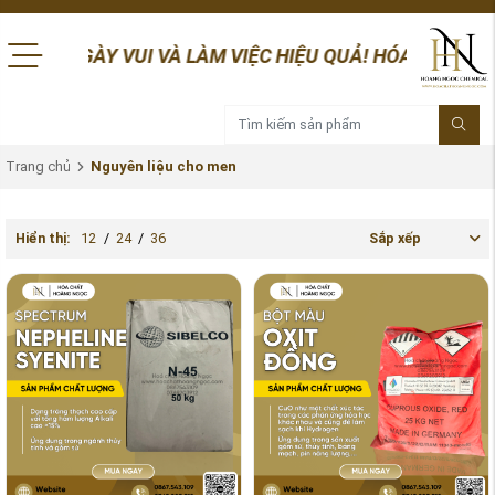
GÀY VUI VÀ LÀM VIỆC HIỆU QUẢ! HÓA CHẤT HOÀNG NGỌC RẤ
Trang chủ
Nguyên liệu cho men
Hiển thị:
12
/
24
/
36
Sắp xếp