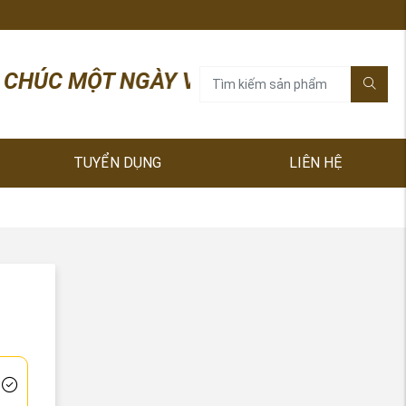
MỘT NGÀY VUI VÀ LÀM VIỆC HIỆU QUẢ! HÓ
TUYỂN DỤNG
LIÊN HỆ