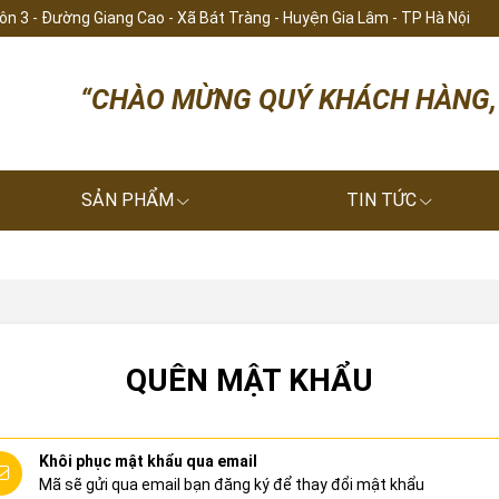
hôn 3 - Đường Giang Cao - Xã Bát Tràng - Huyện Gia Lâm - TP Hà Nội
“CHÀO MỪNG QUÝ KHÁCH HÀNG, CHÚC 
SẢN PHẨM
TIN TỨC
QUÊN MẬT KHẨU
Khôi phục mật khẩu qua email
Mã sẽ gửi qua email bạn đăng ký để thay đổi mật khẩu