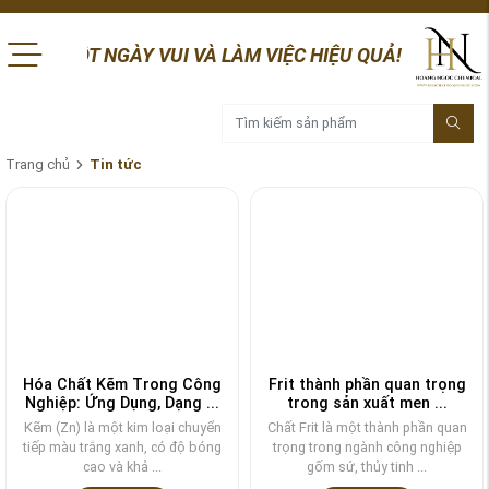
ỘT NGÀY VUI VÀ LÀM VIỆC HIỆU QUẢ! HÓA CHẤT HOÀNG NG
Trang chủ
Tin tức
Hóa Chất Kẽm Trong Công
Frit thành phần quan trọng
Nghiệp: Ứng Dụng, Dạng ...
trong sản xuất men ...
Kẽm (Zn) là một kim loại chuyển
Chất Frit là một thành phần quan
tiếp màu trắng xanh, có độ bóng
trọng trong ngành công nghiệp
cao và khả ...
gốm sứ, thủy tinh ...