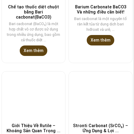
Chế tạo thuốc diệt chuột
Barium Carbonate BaCO3
bằng Bari
Và những điều cần biết!
cacbonat(BaCO3)
Bari cacbonat là một nguyên tố
Bari cacbonat (BaCO₃) là một
rắn kết tủa từ dung dịch bari
hợp chất vô cơ được sử dụng
hiđroxit và urê, ...
trong nhiều ứng dụng, bao gồm
cả thuốc diệt ...
Xem thêm
Xem thêm
Giới Thiệu Về Rutile –
Stronti Carbonat (SrCO₃) –
Khoáng Sản Quan Trọng ...
Ứng Dụng & Lợi ...