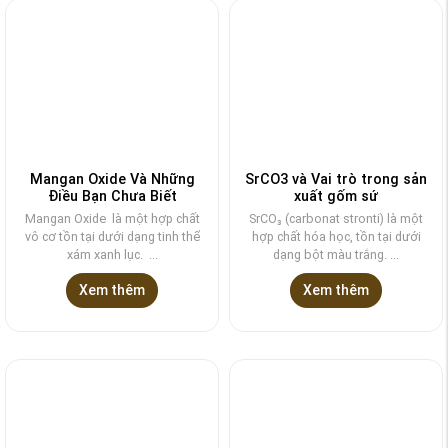
Mangan Oxide Và Những
SrCO3 và Vai trò trong sản
Điều Bạn Chưa Biết
xuất gốm sứ
Mangan Oxide là một hợp chất
SrCO₃ (carbonat stronti) là một
vô cơ tồn tại dưới dạng tinh thể
hợp chất hóa học, tồn tại dưới
xám xanh lục. ...
dạng bột màu trắng. ...
Xem thêm
Xem thêm