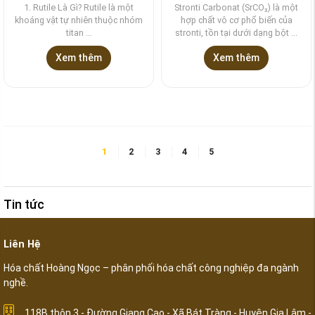
1. Rutile Là Gì? Rutile là một
Stronti Carbonat (SrCO₃) là một
khoáng vật tự nhiên thuộc nhóm
hợp chất vô cơ phổ biến của
titan ...
stronti, tồn tại dưới dạng bột ...
Xem thêm
Xem thêm
1
2
3
4
5
Tin tức
Liên Hệ
Hóa chất Hoàng Ngọc – phân phối hóa chất công nghiệp đa ngành
nghề.
118B thôn 3 - Đường Giang Cao - Xã Bát Tràng - Huyện Gia Lâm -