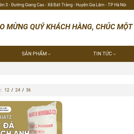
hôn 3 - Đường Giang Cao - Xã Bát Tràng - Huyện Gia Lâm - TP Hà Nội
ỪNG QUÝ KHÁCH HÀNG, CHÚC MỘT NGÀY VU
SẢN PHẨM
TIN TỨC
ị:
12
/
24
/
36