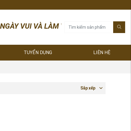
I VÀ LÀM VIỆC HIỆU QUẢ! HÓA CHẤT HOÀN
TUYỂN DỤNG
LIÊN HỆ
Sắp xếp