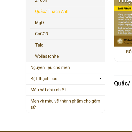
Zircon
Quắc/ Thạch Anh
MgO
CaCO3
Talc
BỘ
Wollastonite
Nguyên liệu cho men
Bột thạch cao
Quắc/
Màu bột chịu nhiệt
Men và màu vẽ thành phẩm cho gốm
sứ