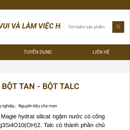
C HIỆU QUẢ! HÓA CHẤT HOÀNG NGỌC RẤT 
TUYỂN DỤNG
LIÊN HỆ
 BỘT TAN - BỘT TALC
g nghiệp
,
Nguyên liệu cho men
 Magie hydrat silicat ngậm nước có công
g3Si4O10(OH)2. Talc có thành phần chủ