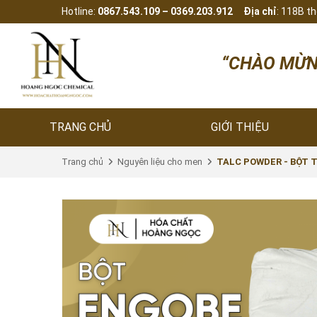
Hotline:
0867.543.109 – 0369.203.912
Địa chỉ
: 118B t
“CHÀO MỪNG QUÝ KHÁ
TRANG CHỦ
GIỚI THIỆU
Trang chủ
Nguyên liệu cho men
TALC POWDER - BỘT T