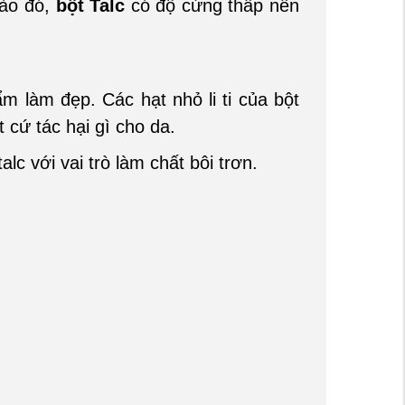
ào đó,
bột Talc
có độ cứng thấp nên
 làm đẹp. Các hạt nhỏ li ti của bột
 cứ tác hại gì cho da.
c với vai trò làm chất bôi trơn.