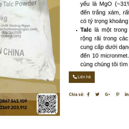
yếu là MgO (~31%
đến trắng xám, rấ
có tỷ trọng khoản
Talc
là một trong
rộng rãi trong cá
cung cấp dưới dạng
đến 10 micronmet.
cùng chúng tôi tìm
Liên hệ
Chia sẻ: