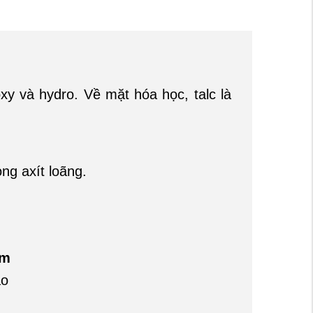
xy và hydro. Về mặt hóa học, talc là
ng axít loãng.
ểm
ảo