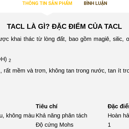
THÔNG TIN SẢN PHẨM
BÌNH LUẬN
TACL LÀ GÌ? ĐẶC ĐIỂM CỦA TACL
ợc khai thác từ lòng đất, bao gồm magiê, silic, o
OH)
2
rất mềm và trơn, không tan trong nước, tan ít tro
Tiêu chí
Đặc đi
âu, không màu
Khả năng phân tách
Hoàn h
Độ cứng Mohs
1