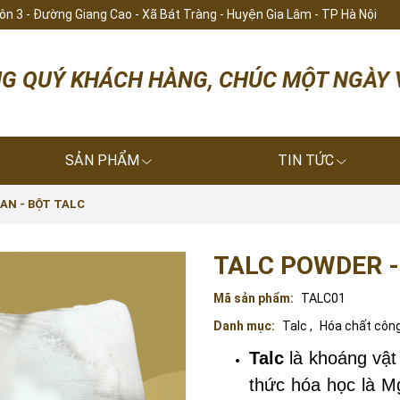
hôn 3 - Đường Giang Cao - Xã Bát Tràng - Huyện Gia Lâm - TP Hà Nội
CH HÀNG, CHÚC MỘT NGÀY VUI VÀ LÀM VIỆ
SẢN PHẨM
TIN TỨC
AN - BỘT TALC
TALC POWDER -
Mã sản phẩm:
TALC01
Danh mục:
Talc
,
Hóa chất côn
Talc
là khoáng vật
thức hóa học là M