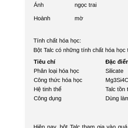
Ánh
ngọc trai
Hoành
mờ
Tính chất hóa học:
Bột Talc có những tính chất hóa học 
Tiêu chí
Đặc điể
Phân loại hóa học
Silicate
Công thức hóa học
Mg3Si4O
Hệ tinh thể
Talc tồn
Công dụng
Dùng làm
Hiện nay, bột Talc tham gia vào qu