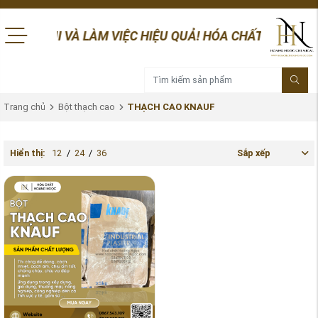
VUI VÀ LÀM VIỆC HIỆU QUẢ! HÓA CHẤT HOÀNG NGỌC RẤT MO
Trang chủ
Bột thạch cao
THẠCH CAO KNAUF
Hiển thị:
12
/
24
/
36
Sắp xếp